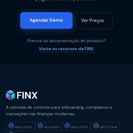
Agendar Demo
Ver Preços
Precisa da documentação do produto?
Visite os recursos da FINX.
A camada de controle para onboarding, compliance e
transações nas finanças modernas.
ISO
ISO
ISO
ISO
27001
9001
27017
27018
ISO 27001
ISO 9001
ISO 27017
ISO 27018