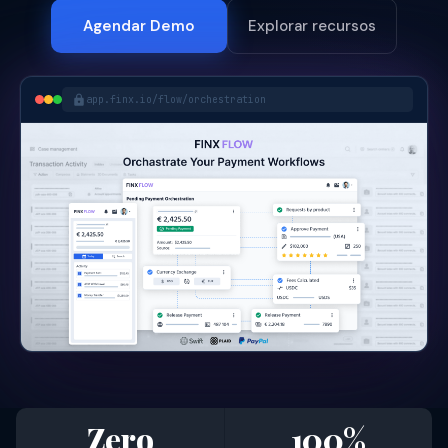
Agendar Demo
Explorar recursos
app.finx.io/flow/orchestration
Zero
100%