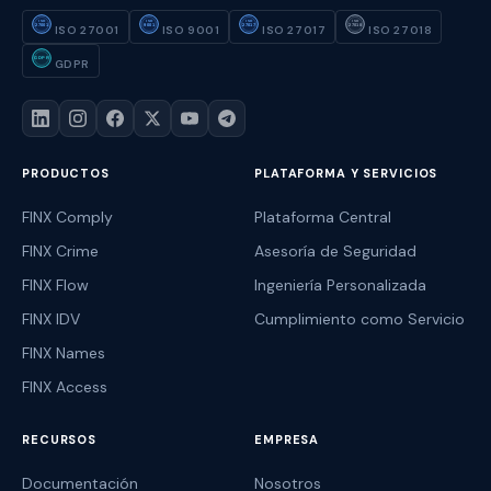
ISO
ISO
ISO
ISO
27001
9001
27017
27018
ISO 27001
ISO 9001
ISO 27017
ISO 27018
GDPR
GDPR
PRODUCTOS
PLATAFORMA Y SERVICIOS
FINX Comply
Plataforma Central
FINX Crime
Asesoría de Seguridad
FINX Flow
Ingeniería Personalizada
FINX IDV
Cumplimiento como Servicio
FINX Names
FINX Access
RECURSOS
EMPRESA
Documentación
Nosotros