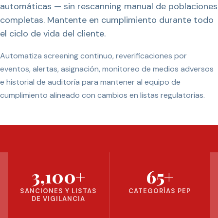
automáticas — sin rescanning manual de poblaciones
completas. Mantente en cumplimiento durante todo
el ciclo de vida del cliente.
Automatiza screening continuo, reverificaciones por
eventos, alertas, asignación, monitoreo de medios adversos
e historial de auditoría para mantener al equipo de
cumplimiento alineado con cambios en listas regulatorias.
3,100+
65+
SANCIONES Y LISTAS
CATEGORÍAS PEP
DE VIGILANCIA