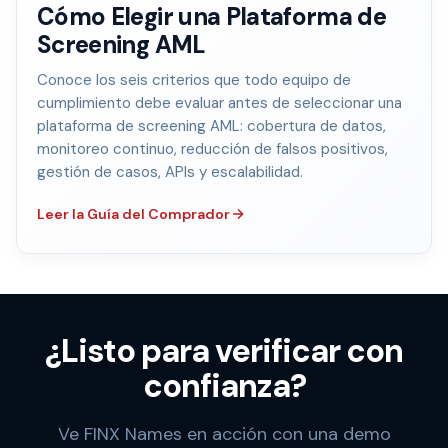
Cómo Elegir una Plataforma de
Screening AML
Conoce los seis criterios que todo equipo de
cumplimiento debe evaluar antes de seleccionar una
plataforma de screening AML: cobertura de datos,
monitoreo continuo, reducción de falsos positivos,
gestión de casos, APIs y escalabilidad.
Leer la Guía del Comprador
¿Listo para verificar con
confianza?
Ve FINX Names en acción con una demo