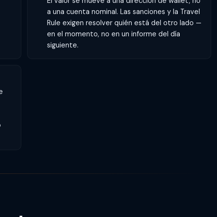
El valor se mueve a una dirección de wallet, no
a una cuenta nominal. Las sanciones y la Travel
Rule exigen resolver quién está del otro lado —
en el momento, no en un informe del día
siguiente.
e
o