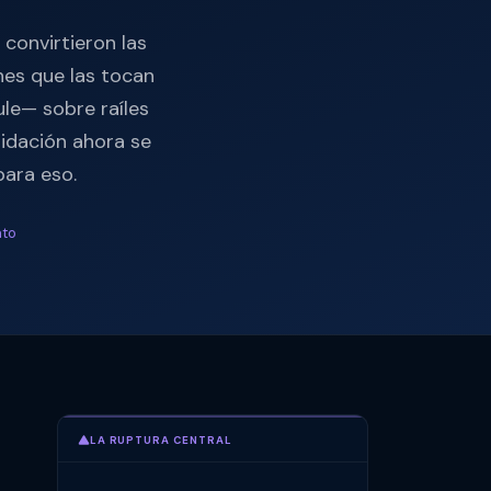
 convirtieron las
nes que las tocan
ule— sobre raíles
uidación ahora se
ara eso.
nto
LA RUPTURA CENTRAL