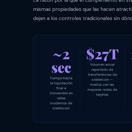
mismas propiedades que las hacen atractiv
dejan a los controles tradicionales sin dó
~2
$27T
sec
Volumen anual
reportado de
transferencias de
Tiempo hasta
stablecoin —
la liquidación
rivaliza con las
final e
mayores redes de
irreversible en
tarjetas
raíles
modernos de
stablecoin