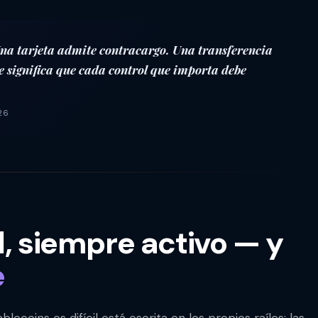
na tarjeta admite contracargo. Una transferencia
ue significa que cada control que importa debe
26
l, siempre activo — y
e
ecoins es difícil está escrita en los propios raíles: las