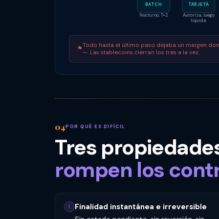
BATCH
TARJETA
Nocturno, T+2
Autoriza, luego
liquida
Todo hasta el último paso dejaba un margen don
⚑
—. Las stablecoins cierran los tres a la vez.
POR QUÉ ES DIFÍCIL
Tres propiedades
rompen los contr
Finalidad instantánea e irreversible
1