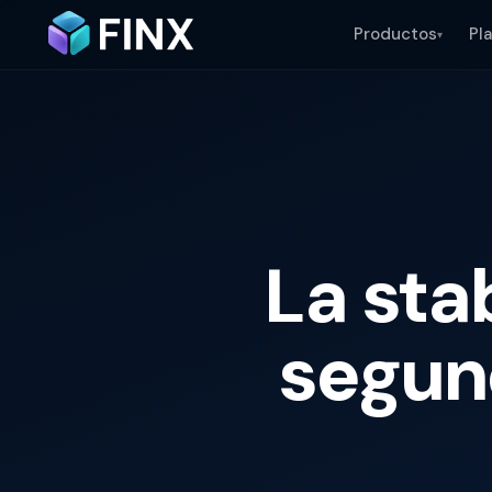
Productos
Pl
▾
La sta
segun