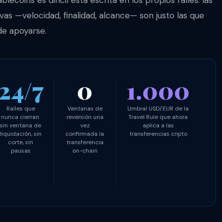
as —velocidad, finalidad, alcance— son justo las que
nde apoyarse.
24/7
0
1.000
Raíles que
Ventanas de
Umbral USD/EUR de la
nunca cierran:
reversión una
Travel Rule que ahora
sin ventana de
vez
aplica a las
liquidación, sin
confirmada la
transferencias cripto
corte, sin
transferencia
pausas
on-chain