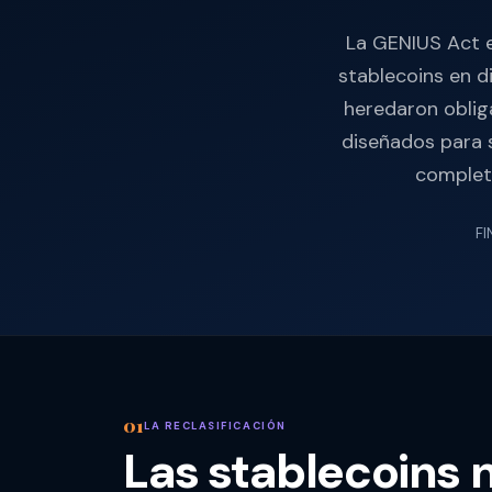
La GENIUS Act en
stablecoins en d
heredaron obliga
diseñados para s
complet
FI
LA RECLASIFICACIÓN
Las stablecoins n