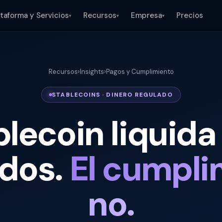
ataforma y Servicios
Recursos
Empresa
Precios
▾
▾
▾
Recursos
›
Insights
›
Pagos y Cumplimiento
STABLECOINS · DINERO REGULADO
blecoin liquida
dos.
El cumpli
no.