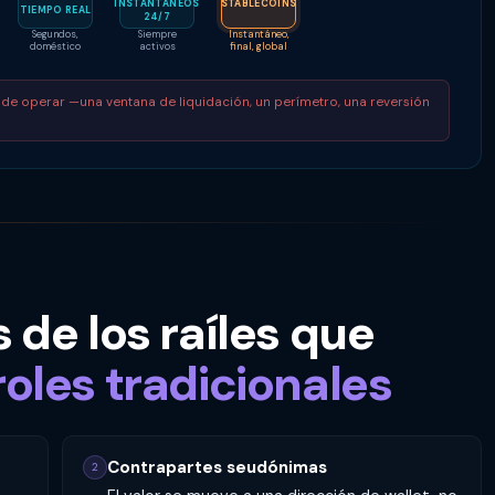
INSTANTÁNEOS
STABLECOINS
TIEMPO REAL
24/7
Segundos,
Siempre
Instantáneo,
doméstico
activos
final, global
de operar —una ventana de liquidación, un perímetro, una reversión
 de los raíles que
oles tradicionales
Contrapartes seudónimas
2