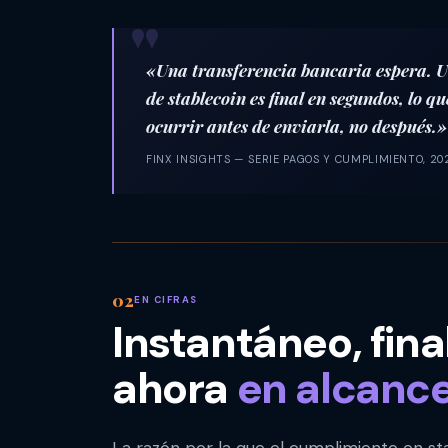
«Una transferencia bancaria espera. U
de stablecoin es final en segundos, lo q
ocurrir
antes
de enviarla, no después.»
FINX INSIGHTS — SERIE PAGOS Y CUMPLIMIENTO, 20
EN CIFRAS
Instantáneo, fina
ahora
en alcanc
La razón por la que el cumplimiento en stabl