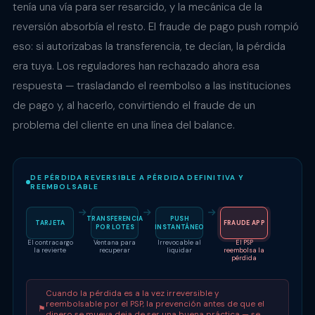
tenía una vía para ser resarcido, y la mecánica de la
reversión absorbía el resto. El fraude de pago push rompió
eso: si autorizabas la transferencia, te decían, la pérdida
era tuya. Los reguladores han rechazado ahora esa
respuesta — trasladando el reembolso a las instituciones
de pago y, al hacerlo, convirtiendo el fraude de un
problema del cliente en una línea del balance.
DE PÉRDIDA REVERSIBLE A PÉRDIDA DEFINITIVA Y
REEMBOLSABLE
TRANSFERENCIA
PUSH
TARJETA
FRAUDE APP
POR LOTES
INSTANTÁNEO
El contracargo
Ventana para
Irrevocable al
El PSP
la revierte
recuperar
liquidar
reembolsa la
pérdida
Cuando la pérdida es a la vez irreversible y
reembolsable por el PSP, la prevención antes de que el
⚑
dinero se mueva deja de ser una buena práctica — se