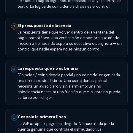
se atascan pagos legítimos; demasiado laxo y el control es
teatro. La lógica de coincidencia difusa es el control.
El presupuesto de latencia
2
La respuesta tiene que volver dentro de la ventana del
pago instantáneo. Una verificación de nombre que añade
fricción o tiempos de espera se desactiva o se ignora — un
control que nadie espera no es ningún control.
La respuesta que no es binaria
3
"Coincide / coincidencia parcial / no coincide" exigen cada
una un recorrido distinto. Una coincidencia parcial
necesita un aviso claro y sin alarmismo; una no
coincidencia necesita una fricción que el cliente no pueda
saltarse por reflejo.
Y es solo la primera línea
→
La VoP atrapa el pago mal dirigido. No hace nada por la
cuenta genuina que controla el defraudador. La